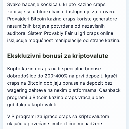
Svako bacanje kockica u kripto kazino craps
zapisuje se u blockchain i dostupno je za proveru.
Provajderi Bitcoin kazino craps koriste generatore
nasumičnih brojeva potvrđene od nezavisnih
auditora. Sistem Provably Fair u igri craps online
isključuje mogućnost manipulacije od strane kazina.
Ekskluzivni bonusi za kriptovalute
Kripto kazino craps nudi specijalne bonuse
dobrodošlice do 200-400% na prvi depozit. Igrači
craps na Bitcoin dobijaju bonuse na depozit bez
wagering zahteva na nekim platformama. Cashback
programi u Bitcoin kazino craps vraćaju deo
gubitaka u kriptovaluti.
VIP programi za igrače craps sa kriptovalutom
uključuju povećane limite i lične menadžere.