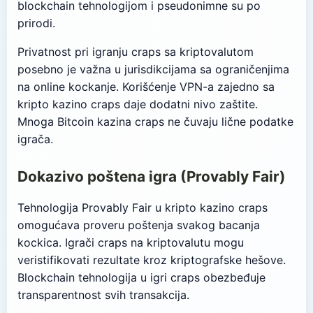
blockchain tehnologijom i pseudonimne su po
prirodi.
Privatnost pri igranju craps sa kriptovalutom
posebno je važna u jurisdikcijama sa ograničenjima
na online kockanje. Korišćenje VPN-a zajedno sa
kripto kazino craps daje dodatni nivo zaštite.
Mnoga Bitcoin kazina craps ne čuvaju lične podatke
igrača.
Dokazivo poštena igra (Provably Fair)
Tehnologija Provably Fair u kripto kazino craps
omogućava proveru poštenja svakog bacanja
kockica. Igrači craps na kriptovalutu mogu
veristifikovati rezultate kroz kriptografske hešove.
Blockchain tehnologija u igri craps obezbeđuje
transparentnost svih transakcija.