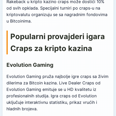
Rakeback u kripto kazino craps može dostići 10%
od svih opklada. Specijalni turniri po craps-u na
kriptovalutu organizuju se sa nagradnim fondovima
u Bitcoinima.
Popularni provajderi igara
Craps za kripto kazina
Evolution Gaming
Evolution Gaming pruža najbolje igre craps sa živim
dilerima za Bitcoin kazina. Live Dealer Craps od
Evolution Gaming emituje se u HD kvalitetu iz
profesionalnih studija. Igra craps od Evolution
uključuje interaktivnu statistiku, prikaz vrućih i
hladnih brojeva.