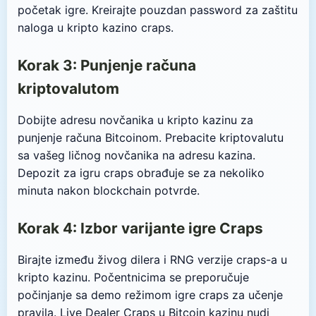
početak igre. Kreirajte pouzdan password za zaštitu
naloga u kripto kazino craps.
Korak 3: Punjenje računa
kriptovalutom
Dobijte adresu novčanika u kripto kazinu za
punjenje računa Bitcoinom. Prebacite kriptovalutu
sa vašeg ličnog novčanika na adresu kazina.
Depozit za igru craps obrađuje se za nekoliko
minuta nakon blockchain potvrde.
Korak 4: Izbor varijante igre Craps
Birajte između živog dilera i RNG verzije craps-a u
kripto kazinu. Počentnicima se preporučuje
počinjanje sa demo režimom igre craps za učenje
pravila. Live Dealer Craps u Bitcoin kazinu nudi