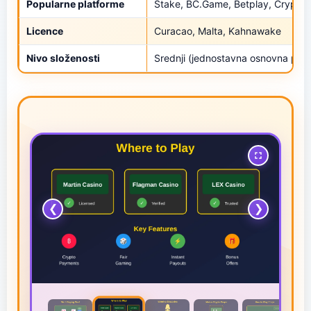
Popularne platforme
Stake, BC.Game, Betplay, Cryptori
Licence
Curacao, Malta, Kahnawake
Nivo složenosti
Srednji (jednostavna osnovna prav
❮
❯