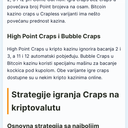
povećava broj Point brojeva na osam. Bitcoin
kazino craps u Crapless varijanti ima nešto
povećanu prednost kazina.
High Point Craps i Bubble Craps
High Point Craps u kripto kazinu ignorira bacanja 2 i
3, a 11 i 12 automatski pobjeđuju. Bubble Craps u
Bitcoin kazinu koristi specijalnu mašinu za bacanje
kockica pod kupolom. Obe varijante igre craps
dostupne su u nekim kripto kazinima online.
Strategije igranja Craps na
kriptovalutu
Osnovna strategija sa najboljim