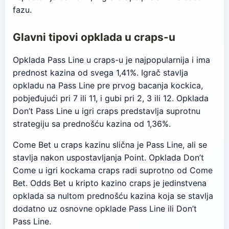
fazu.
Glavni tipovi opklada u craps-u
Opklada Pass Line u craps-u je najpopularnija i ima
prednost kazina od svega 1,41%. Igrač stavlja
opkladu na Pass Line pre prvog bacanja kockica,
pobjeđujući pri 7 ili 11, i gubi pri 2, 3 ili 12. Opklada
Don’t Pass Line u igri craps predstavlja suprotnu
strategiju sa prednošću kazina od 1,36%.
Come Bet u craps kazinu slična je Pass Line, ali se
stavlja nakon uspostavljanja Point. Opklada Don’t
Come u igri kockama craps radi suprotno od Come
Bet. Odds Bet u kripto kazino craps je jedinstvena
opklada sa nultom prednošću kazina koja se stavlja
dodatno uz osnovne opklade Pass Line ili Don’t
Pass Line.