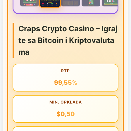
Craps Crypto Casino – Igraj
te sa Bitcoin i Kriptovaluta
ma
RTP
99,55%
MIN. OPKLADA
$0,50