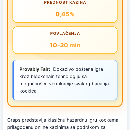
PREDNOST KAZINA
0,45%
POVLAČENJA
10-20 min
Provably Fair:
Dokazivo poštena igra
kroz blockchain tehnologiju sa
mogućnošću verifikacije svakog bacanja
kockica
Craps predstavlja klasičnu hazardnu igru kockama
prilagođenu online kazinima sa podrškom za