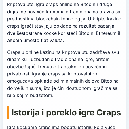
kriptovalute. Igra craps online na Bitcoin i druge
digitalne novčiće kombinuje tradicionalna pravila sa
prednostima blockchain tehnologija. U kripto kazino
craps igrači stavljaju opklade na rezultat bacanja
dve šestostrane kocke koristeći Bitcoin, Ethereum ili
altcoin umesto fiat valuta.
Craps u online kazinu na kriptovalutu zadržava svu
dinamiku i uzbuđenje tradicionalne igre, pritom
obezbeđujući trenutne transakcije i povećanu
privatnost. Igranje craps sa kriptovalutom
omogućava opklade od minimalnih delova Bitcoina
do velikih suma, što je čini dostupnom igračima sa
bilo kojim budžetom.
Istorija i poreklo igre Craps
Igra kockama craps ima bogatu istoriju koja vuče