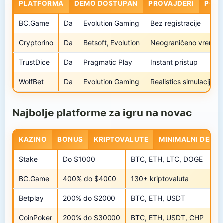
PLATFORMA
DEMO DOSTUPAN
PROVAJDERI
POSE
BC.Game
Da
Evolution Gaming
Bez registracije
Cryptorino
Da
Betsoft, Evolution
Neograničeno vreme
TrustDice
Da
Pragmatic Play
Instant pristup
WolfBet
Da
Evolution Gaming
Realistics simulacija
Najbolje platforme za igru na novac
KAZINO
BONUS
KRIPTOVALUTE
MINIMALNI DEPOZ
Stake
Do $1000
BTC, ETH, LTC, DOGE
$1
BC.Game
400% do $4000
130+ kriptovaluta
$1
Betplay
200% do $2000
BTC, ETH, USDT
$2
CoinPoker
200% do $30000
BTC, ETH, USDT, CHP
$2