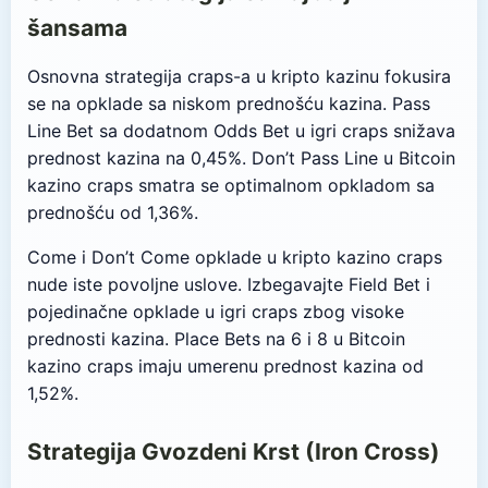
šansama
Osnovna strategija craps-a u kripto kazinu fokusira
se na opklade sa niskom prednošću kazina. Pass
Line Bet sa dodatnom Odds Bet u igri craps snižava
prednost kazina na 0,45%. Don’t Pass Line u Bitcoin
kazino craps smatra se optimalnom opkladom sa
prednošću od 1,36%.
Come i Don’t Come opklade u kripto kazino craps
nude iste povoljne uslove. Izbegavajte Field Bet i
pojedinačne opklade u igri craps zbog visoke
prednosti kazina. Place Bets na 6 i 8 u Bitcoin
kazino craps imaju umerenu prednost kazina od
1,52%.
Strategija Gvozdeni Krst (Iron Cross)