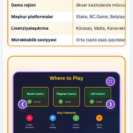
Demo rejimi
Əksər kazinolarda mövcuddu
Məşhur platformalar
Stake, BC.Game, Betplay, Cry
Lisenziyalaşdırma
Kürasao, Malta, Kanavake
Mürəkkəblik səviyyəsi
Orta (sadə əsas qaydalar, m
❮
❯