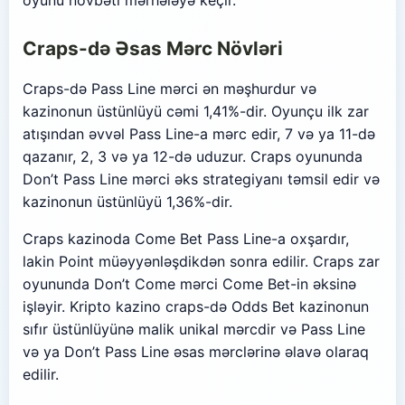
Craps-də Əsas Mərc Növləri
Craps-də Pass Line mərci ən məşhurdur və
kazinonun üstünlüyü cəmi 1,41%-dir. Oyunçu ilk zar
atışından əvvəl Pass Line-a mərc edir, 7 və ya 11-də
qazanır, 2, 3 və ya 12-də uduzur. Craps oyununda
Don’t Pass Line mərci əks strategiyanı təmsil edir və
kazinonun üstünlüyü 1,36%-dir.
Craps kazinoda Come Bet Pass Line-a oxşardır,
lakin Point müəyyənləşdikdən sonra edilir. Craps zar
oyununda Don’t Come mərci Come Bet-in əksinə
işləyir. Kripto kazino craps-də Odds Bet kazinonun
sıfır üstünlüyünə malik unikal mərcdir və Pass Line
və ya Don’t Pass Line əsas mərclərinə əlavə olaraq
edilir.