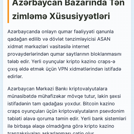
Azərbaycan Bazarında Tən
zimləmə Xüsusiyyətləri
Azərbaycanda onlayn qumar fəaliyyəti qanunla
qadağan edilib və dövlət tənzimləyicisi ASAN
xidmət mərkəzləri vasitəsilə internet
provayderlərindən qumar saytlarının bloklanmasını
tələb edir. Yerli oyunçular kripto kazino craps-ə
çıxış əldə etmək üçün VPN xidmətlərindən istifadə
edirlər.
Azərbaycan Mərkəzi Bankı kriptovalyutalara
münasibətdə mühafizəkar mövqe tutur, lakin şəxsi
istifadənin tam qadağası yoxdur. Bitcoin kazino
craps oyunçuları üçün kriptovalyutaların psevdonim
təbiəti əlavə qoruma təmin edir. Yerli bank sistemləri
ilə birbaşa əlaqə olmadığına görə kripto kazino
tranzaksiyaları aşkarlanması çətin olur.