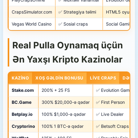
CrapsSimulator.com
✅ Strategiya təlimi
HTML5 oyun
Vegas World Casino
✅ Sosial craps
Social Gaming
Real Pulla Oynamaq üçün
Ən Yaxşı Kripto Kazinolar
KAZINO
XOŞ GƏLDIN BONUSU
LIVE CRAPS
DƏSTƏ
Stake.com
200% + 25 FS
✅ Evolution Gaming
BC.Game
300% $20,000-ə qədər
✅ First Person
Betplay.io
100% $1,000-ə qədər
✅ Live Dealer
Cryptorino
100% 1 BTC-ə qədər
✅ Betsoft Craps