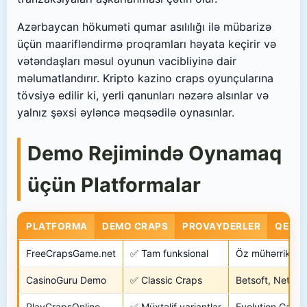
Azərbaycan hökuməti qumar asılılığı ilə mübarizə
üçün maarifləndirmə proqramları həyata keçirir və
vətəndaşları məsul oyunun vacibliyinə dair
məlumatlandırır. Kripto kazino craps oyunçularına
tövsiyə edilir ki, yerli qanunları nəzərə alsınlar və
yalnız şəxsi əyləncə məqsədilə oynasınlar.
Demo Rejimində Oynamaq
üçün Platformalar
PLATFORMA
DEMO CRAPS
PROVAYDERLER
QEYDI
FreeCrapsGame.net
✅ Tam funksional
Öz mühərriki
CasinoGuru Demo
✅ Classic Craps
Betsoft, NetEnt
PlayCrapsOnline
✅ Müxtəlif variantlar
Evolution Gami