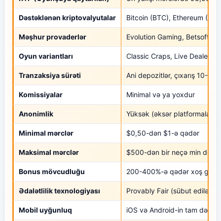
Dəstəklənən kriptovalyutalar
Bitcoin (BTC), Ethereum (ETH
Məşhur provaderlər
Evolution Gaming, Betsoft, P
Oyun variantları
Classic Craps, Live Dealer C
Tranzaksiya sürəti
Ani depozitlər, çıxarış 10-20
Komissiyalar
Minimal və ya yoxdur
Anonimlik
Yüksək (əksər platformalard
Minimal mərclər
$0,50-dən $1-ə qədər
Maksimal mərclər
$500-dən bir neçə min dolla
Bonus mövcudluğu
200-400%-ə qədər xoş gəldin 
Ədalətlilik texnologiyası
Provably Fair (sübut edilə bil
Mobil uyğunluq
iOS və Android-in tam dəstəy