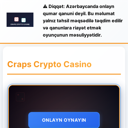
⚠️ Diqqət: Azərbaycanda onlayn
qumar qanuni deyil. Bu məlumat
yalnız təhsil məqsədilə təqdim edilir
və qanunlara riayət etmək
oyunçunun məsuliyyətidir.
Craps Crypto Casino
ONLAYN OYNAYIN