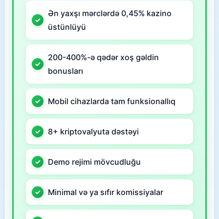
Ən yaxşı mərclərdə 0,45% kazino
üstünlüyü
200-400%-ə qədər xoş gəldin
bonusları
Mobil cihazlarda tam funksionallıq
8+ kriptovalyuta dəstəyi
Demo rejimi mövcudluğu
Minimal və ya sıfır komissiyalar