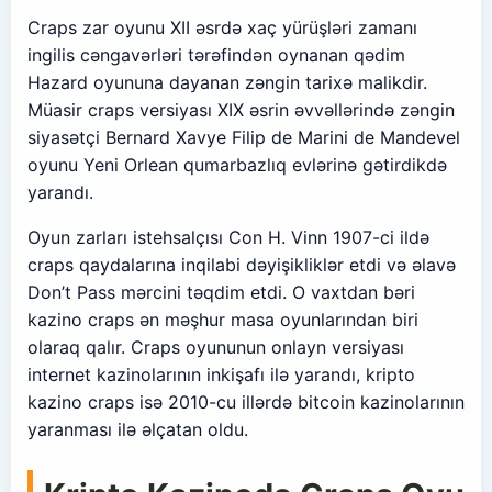
Craps zar oyunu XII əsrdə xaç yürüşləri zamanı
ingilis cəngavərləri tərəfindən oynanan qədim
Hazard oyununa dayanan zəngin tarixə malikdir.
Müasir craps versiyası XIX əsrin əvvəllərində zəngin
siyasətçi Bernard Xavye Filip de Marini de Mandevel
oyunu Yeni Orlean qumarbazlıq evlərinə gətirdikdə
yarandı.
Oyun zarları istehsalçısı Con H. Vinn 1907-ci ildə
craps qaydalarına inqilabi dəyişikliklər etdi və əlavə
Don’t Pass mərcini təqdim etdi. O vaxtdan bəri
kazino craps ən məşhur masa oyunlarından biri
olaraq qalır. Craps oyununun onlayn versiyası
internet kazinolarının inkişafı ilə yarandı, kripto
kazino craps isə 2010-cu illərdə bitcoin kazinolarının
yaranması ilə əlçatan oldu.