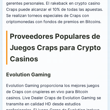
gerentes personales. El rakeback en crypto casino
Craps puede alcanzar el 10% de todas las apuestas.
Se realizan torneos especiales de Craps con
criptomonedas con fondos de premios en Bitcoins.
Proveedores Populares de
Juegos Craps para Crypto
Casinos
Evolution Gaming
Evolution Gaming proporciona los mejores juegos
de Craps con crupieres en vivo para Bitcoin
casinos. Live Dealer Craps de Evolution Gaming se
transmite en calidad HD desde estudios
profesionales. El juego Craps de Evolution incluye