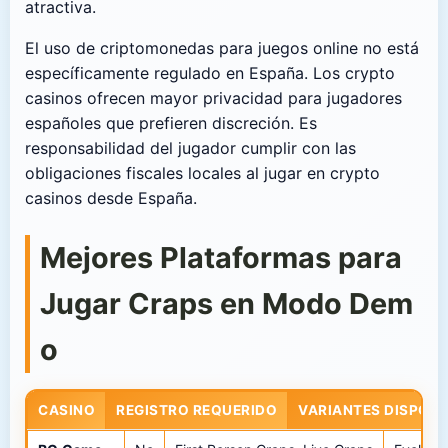
atractiva.
El uso de criptomonedas para juegos online no está
específicamente regulado en España. Los crypto
casinos ofrecen mayor privacidad para jugadores
españoles que prefieren discreción. Es
responsabilidad del jugador cumplir con las
obligaciones fiscales locales al jugar en crypto
casinos desde España.
Mejores Plataformas para
Jugar Craps en Modo Dem
o
CASINO
REGISTRO REQUERIDO
VARIANTES DISPONI