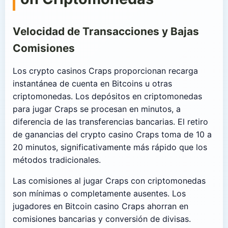
Velocidad de Transacciones y Bajas
Comisiones
Los crypto casinos Craps proporcionan recarga
instantánea de cuenta en Bitcoins u otras
criptomonedas. Los depósitos en criptomonedas
para jugar Craps se procesan en minutos, a
diferencia de las transferencias bancarias. El retiro
de ganancias del crypto casino Craps toma de 10 a
20 minutos, significativamente más rápido que los
métodos tradicionales.
Las comisiones al jugar Craps con criptomonedas
son mínimas o completamente ausentes. Los
jugadores en Bitcoin casino Craps ahorran en
comisiones bancarias y conversión de divisas.