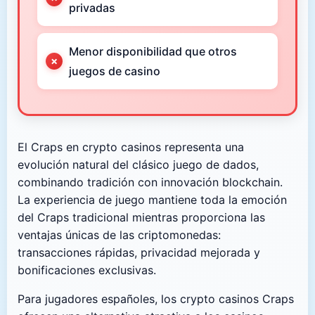
privadas
Menor disponibilidad que otros
juegos de casino
El Craps en crypto casinos representa una
evolución natural del clásico juego de dados,
combinando tradición con innovación blockchain.
La experiencia de juego mantiene toda la emoción
del Craps tradicional mientras proporciona las
ventajas únicas de las criptomonedas:
transacciones rápidas, privacidad mejorada y
bonificaciones exclusivas.
Para jugadores españoles, los crypto casinos Craps