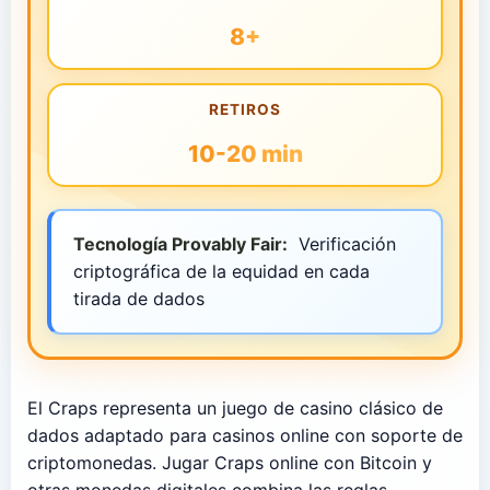
8+
RETIROS
10-20 min
Tecnología Provably Fair:
Verificación
criptográfica de la equidad en cada
tirada de dados
El Craps representa un juego de casino clásico de
dados adaptado para casinos online con soporte de
criptomonedas. Jugar Craps online con Bitcoin y
otras monedas digitales combina las reglas