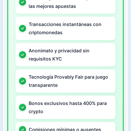
las mejores apuestas
Transacciones instantáneas con
criptomonedas
Anonimato y privacidad sin
requisitos KYC
Tecnología Provably Fair para juego
transparente
Bonos exclusivos hasta 400% para
crypto
Comisiones mínimas o ausentes