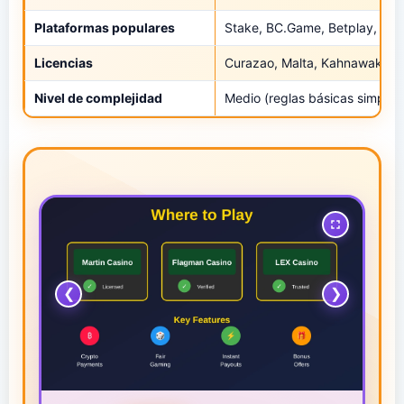
Plataformas populares
Stake, BC.Game, Betplay, Cryp
Licencias
Curazao, Malta, Kahnawake
Nivel de complejidad
Medio (reglas básicas simple
❮
❯