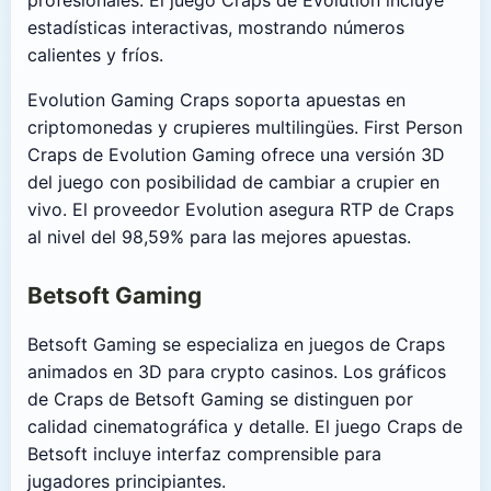
estadísticas interactivas, mostrando números
calientes y fríos.
Evolution Gaming Craps soporta apuestas en
criptomonedas y crupieres multilingües. First Person
Craps de Evolution Gaming ofrece una versión 3D
del juego con posibilidad de cambiar a crupier en
vivo. El proveedor Evolution asegura RTP de Craps
al nivel del 98,59% para las mejores apuestas.
Betsoft Gaming
Betsoft Gaming se especializa en juegos de Craps
animados en 3D para crypto casinos. Los gráficos
de Craps de Betsoft Gaming se distinguen por
calidad cinematográfica y detalle. El juego Craps de
Betsoft incluye interfaz comprensible para
jugadores principiantes.