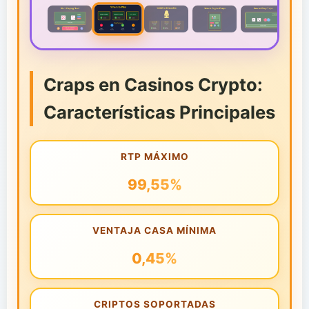
Craps en Casinos Crypto:
Características Principales
RTP MÁXIMO
99,55%
VENTAJA CASA MÍNIMA
0,45%
CRIPTOS SOPORTADAS