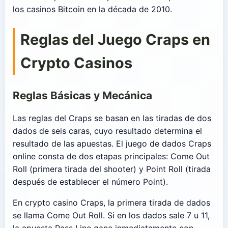
los casinos Bitcoin en la década de 2010.
Reglas del Juego Craps en
Crypto Casinos
Reglas Básicas y Mecánica
Las reglas del Craps se basan en las tiradas de dos
dados de seis caras, cuyo resultado determina el
resultado de las apuestas. El juego de dados Craps
online consta de dos etapas principales: Come Out
Roll (primera tirada del shooter) y Point Roll (tirada
después de establecer el número Point).
En crypto casino Craps, la primera tirada de dados
se llama Come Out Roll. Si en los dados sale 7 u 11,
la apuesta Pass Line gana inmediatamente con