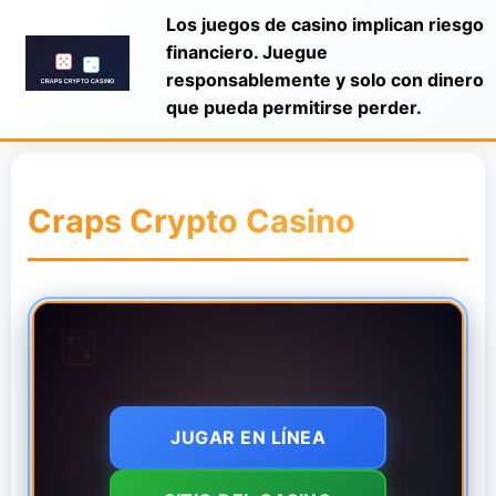
Los juegos de casino implican riesgo
financiero. Juegue
responsablemente y solo con dinero
que pueda permitirse perder.
Craps Crypto Casino
JUGAR EN LÍNEA