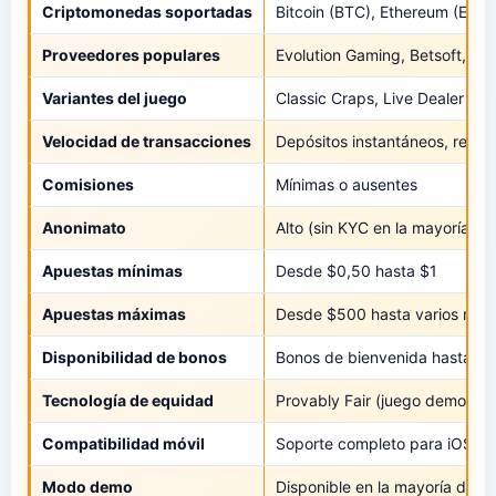
Criptomonedas soportadas
Bitcoin (BTC), Ethereum (ETH)
Proveedores populares
Evolution Gaming, Betsoft, Pr
Variantes del juego
Classic Craps, Live Dealer Cr
Velocidad de transacciones
Depósitos instantáneos, retir
Comisiones
Mínimas o ausentes
Anonimato
Alto (sin KYC en la mayoría de
Apuestas mínimas
Desde $0,50 hasta $1
Apuestas máximas
Desde $500 hasta varios mile
Disponibilidad de bonos
Bonos de bienvenida hasta 20
Tecnología de equidad
Provably Fair (juego demostra
Compatibilidad móvil
Soporte completo para iOS y 
Modo demo
Disponible en la mayoría de c