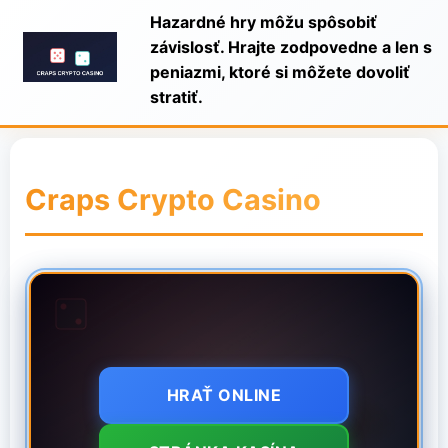
Hazardné hry môžu spôsobiť
závislosť. Hrajte zodpovedne a len s
peniazmi, ktoré si môžete dovoliť
stratiť.
Craps Crypto Casino
HRAŤ ONLINE