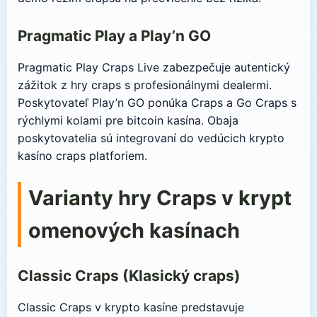
Pragmatic Play a Play’n GO
Pragmatic Play Craps Live zabezpečuje autentický
zážitok z hry craps s profesionálnymi dealermi.
Poskytovateľ Play’n GO ponúka Craps a Go Craps s
rýchlymi kolami pre bitcoin kasína. Obaja
poskytovatelia sú integrovaní do vedúcich krypto
kasíno craps platforiem.
Varianty hry Craps v krypt
omenových kasínach
Classic Craps (Klasický craps)
Classic Craps v krypto kasíne predstavuje