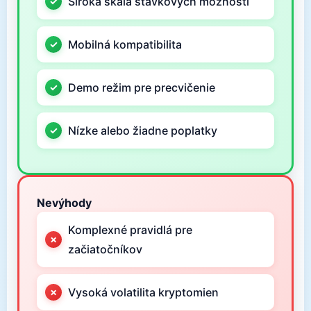
Široká škála stávkových možností
Mobilná kompatibilita
Demo režim pre precvičenie
Nízke alebo žiadne poplatky
Nevýhody
Komplexné pravidlá pre
začiatočníkov
Vysoká volatilita kryptomien