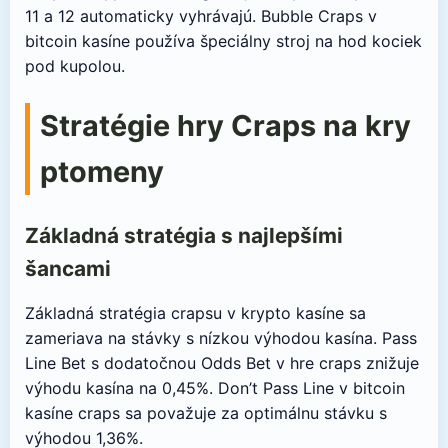
11 a 12 automaticky vyhrávajú. Bubble Craps v
bitcoin kasíne používa špeciálny stroj na hod kociek
pod kupolou.
Stratégie hry Craps na kry
ptomeny
Základná stratégia s najlepšími
šancami
Základná stratégia crapsu v krypto kasíne sa
zameriava na stávky s nízkou výhodou kasína. Pass
Line Bet s dodatočnou Odds Bet v hre craps znižuje
výhodu kasína na 0,45%. Don’t Pass Line v bitcoin
kasíne craps sa považuje za optimálnu stávku s
výhodou 1,36%.