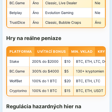
BC.Game
Áno
Classic, Live Dealer
Nie
Betplay
Áno
Evolution Gaming
Nie
TrustDice
Áno
Classic, Bubble Craps
Áno
Hry na reálne peniaze
PLATFORMA
UVÍTACÍ BONUS
MIN. VKLAD
KRYPT
Stake
200% do $2000
$10
BTC, ETH, LTC, DOGE
BC.Game
300% do $4000
$5
130+ kryptomien
WolfBet
100% do 1 BTC
$20
BTC, ETH, LTC
Cryptorino
100% do 1 BTC
$15
BTC, ETH, USDT
Regulácia hazardných hier na