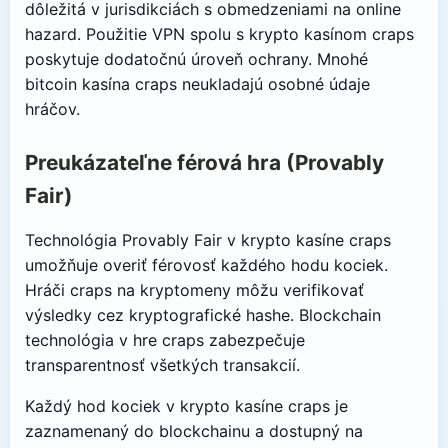
dôležitá v jurisdikciách s obmedzeniami na online
hazard. Použitie VPN spolu s krypto kasínom craps
poskytuje dodatočnú úroveň ochrany. Mnohé
bitcoin kasína craps neukladajú osobné údaje
hráčov.
Preukázateľne férová hra (Provably
Fair)
Technológia Provably Fair v krypto kasíne craps
umožňuje overiť férovosť každého hodu kociek.
Hráči craps na kryptomeny môžu verifikovať
výsledky cez kryptografické hashe. Blockchain
technológia v hre craps zabezpečuje
transparentnosť všetkých transakcií.
Každý hod kociek v krypto kasíne craps je
zaznamenaný do blockchainu a dostupný na