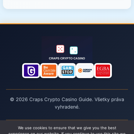
© 2026 Craps Crypto Casino Guide. Všetky práva
vyhradené.
We use cookies to ensure that we give you the best
Obsah je určený len pre informačné účely. Overite si lokálne
experience on our website. If you continue to use this site we