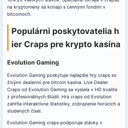
na kryptomeny sa konajú s cennými fondmi v
bitcoinoch.
Populárni poskytovatelia h
ier Craps pre krypto kasína
Evolution Gaming
Evolution Gaming poskytuje najlepšie hry craps so
živými dealermi pre bitcoin kasína. Live Dealer
Craps od Evolution Gaming sa vysiela v HD kvalite
z profesionálnych štúdií. Hra craps od Evolution
zahŕňa interaktívne štatistiky, zobrazenie horúcich a
studených čísel.
Evolution Gaming craps podporuje stávky v