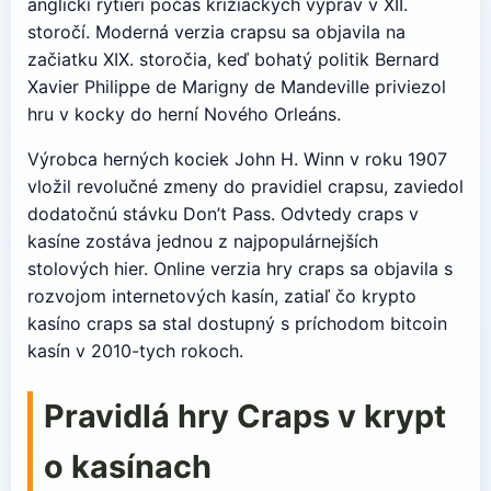
anglickí rytieri počas križiackych výprav v XII.
storočí. Moderná verzia crapsu sa objavila na
začiatku XIX. storočia, keď bohatý politik Bernard
Xavier Philippe de Marigny de Mandeville priviezol
hru v kocky do herní Nového Orleáns.
Výrobca herných kociek John H. Winn v roku 1907
vložil revolučné zmeny do pravidiel crapsu, zaviedol
dodatočnú stávku Don’t Pass. Odvtedy craps v
kasíne zostáva jednou z najpopulárnejších
stolových hier. Online verzia hry craps sa objavila s
rozvojom internetových kasín, zatiaľ čo krypto
kasíno craps sa stal dostupný s príchodom bitcoin
kasín v 2010-tych rokoch.
Pravidlá hry Craps v krypt
o kasínach