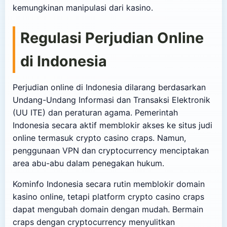
kemungkinan manipulasi dari kasino.
Regulasi Perjudian Online
di Indonesia
Perjudian online di Indonesia dilarang berdasarkan
Undang-Undang Informasi dan Transaksi Elektronik
(UU ITE) dan peraturan agama. Pemerintah
Indonesia secara aktif memblokir akses ke situs judi
online termasuk crypto casino craps. Namun,
penggunaan VPN dan cryptocurrency menciptakan
area abu-abu dalam penegakan hukum.
Kominfo Indonesia secara rutin memblokir domain
kasino online, tetapi platform crypto casino craps
dapat mengubah domain dengan mudah. Bermain
craps dengan cryptocurrency menyulitkan