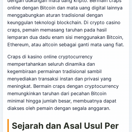
dengan dukungan mata uang kripto. Bermain craps
online dengan Bitcoin dan mata uang digital lainnya
menggabungkan aturan tradisional dengan
keunggulan teknologi blockchain. Di crypto casino
craps, pemain memasang taruhan pada hasil
lemparan dua dadu enam sisi menggunakan Bitcoin,
Ethereum, atau altcoin sebagai ganti mata uang fiat.
Craps di kasino online cryptocurrency
mempertahankan seluruh dinamika dan
kegembiraan permainan tradisional sambil
menyediakan transaksi instan dan privasi yang
meningkat. Bermain craps dengan cryptocurrency
memungkinkan taruhan dari pecahan Bitcoin
minimal hingga jumlah besar, membuatnya dapat
diakses oleh pemain dengan segala anggaran.
Sejarah dan Asal Usul Per