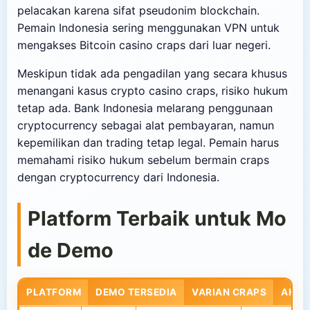
pelacakan karena sifat pseudonim blockchain.
Pemain Indonesia sering menggunakan VPN untuk
mengakses Bitcoin casino craps dari luar negeri.
Meskipun tidak ada pengadilan yang secara khusus
menangani kasus crypto casino craps, risiko hukum
tetap ada. Bank Indonesia melarang penggunaan
cryptocurrency sebagai alat pembayaran, namun
kepemilikan dan trading tetap legal. Pemain harus
memahami risiko hukum sebelum bermain craps
dengan cryptocurrency dari Indonesia.
Platform Terbaik untuk Mo
de Demo
PLATFORM
DEMO TERSEDIA
VARIAN CRAPS
AKSE