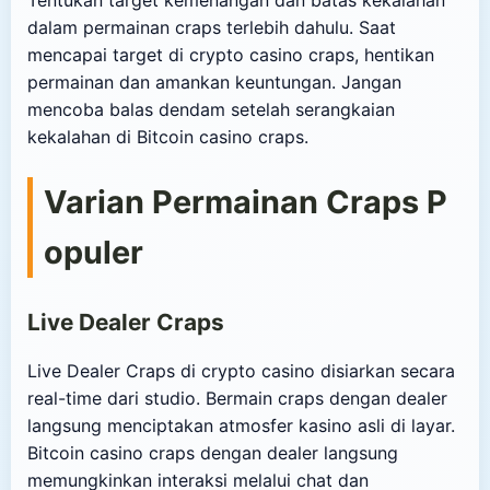
dalam permainan craps terlebih dahulu. Saat
mencapai target di crypto casino craps, hentikan
permainan dan amankan keuntungan. Jangan
mencoba balas dendam setelah serangkaian
kekalahan di Bitcoin casino craps.
Varian Permainan Craps P
opuler
Live Dealer Craps
Live Dealer Craps di crypto casino disiarkan secara
real-time dari studio. Bermain craps dengan dealer
langsung menciptakan atmosfer kasino asli di layar.
Bitcoin casino craps dengan dealer langsung
memungkinkan interaksi melalui chat dan