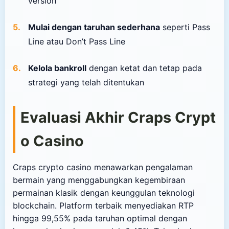
version
Mulai dengan taruhan sederhana
seperti Pass
Line atau Don’t Pass Line
Kelola bankroll
dengan ketat dan tetap pada
strategi yang telah ditentukan
Evaluasi Akhir Craps Crypt
o Casino
Craps crypto casino menawarkan pengalaman
bermain yang menggabungkan kegembiraan
permainan klasik dengan keunggulan teknologi
blockchain. Platform terbaik menyediakan RTP
hingga 99,55% pada taruhan optimal dengan