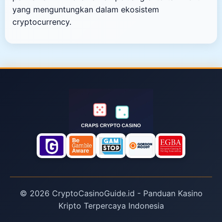
yang menguntungkan dalam ekosistem
cryptocurrency.
© 2026 CryptoCasinoGuide.id - Panduan Kasino
Kripto Terpercaya Indonesia