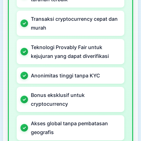
Transaksi cryptocurrency cepat dan
murah
Teknologi Provably Fair untuk
kejujuran yang dapat diverifikasi
Anonimitas tinggi tanpa KYC
Bonus eksklusif untuk
cryptocurrency
Akses global tanpa pembatasan
geografis