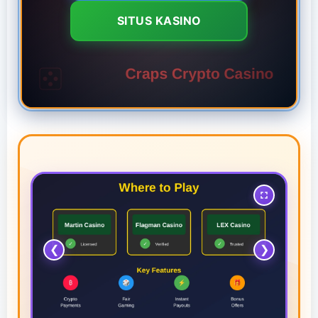
SITUS KASINO
❮
❯